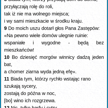
przyłączają rolę do roli,
tak iż nie ma wolnego miejsca;
i wy sami mieszkacie w środku kraju.
9
Do moich uszu dotarł głos Pana Zastępów:
«Na pewno wiele domów ulegnie ruinie:
wspaniałe i wygodne - będą bez
mieszkańców!
10
Bo dziesięć morgów winnicy dadzą jeden
bat,
a chomer ziarna wyda jedną efę».
11
Biada tym, którzy rychło wstając rano
szukają sycery,
zostają do późna w noc,
[bo] wino ich rozgrzewa.
12
Nic, tylko harfy i cytry,