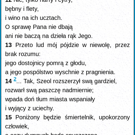
bębny i flety,
i wino na ich ucztach.
O sprawę Pana nie dbają
ani nie baczą na dzieła rąk Jego.
13
Przeto lud mój pójdzie w niewolę, przez
brak rozumu:
jego dostojnicy pomrą z głodu,
a jego pospólstwo wyschnie z pragnienia.
2
14
... Tak, Szeol rozszerzył swą gardziel,
rozwarł swą paszczę nadmiernie;
wpada doń tłum miasta wspaniały
i wyjący z uciechy.
15
Poniżony będzie śmiertelnik, upokorzony
człowiek,