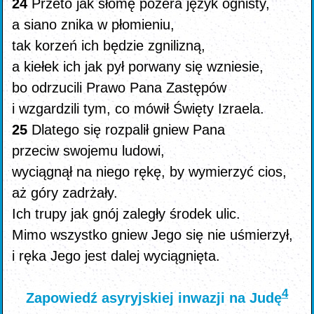
24
Przeto jak słomę pożera język ognisty,
a siano znika w płomieniu,
tak korzeń ich będzie zgnilizną,
a kiełek ich jak pył porwany się wzniesie,
bo odrzucili Prawo Pana Zastępów
i wzgardzili tym, co mówił Święty Izraela.
25
Dlatego się rozpalił gniew Pana
przeciw swojemu ludowi,
wyciągnął na niego rękę, by wymierzyć cios,
aż góry zadrżały.
Ich trupy jak gnój zaległy środek ulic.
Mimo wszystko gniew Jego się nie uśmierzył,
i ręka Jego jest dalej wyciągnięta.
4
Zapowiedź asyryjskiej inwazji na Judę