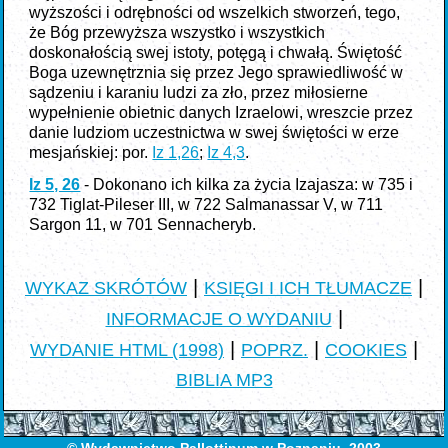
wyższości i odrębności od wszelkich stworzeń, tego,
że Bóg przewyższa wszystko i wszystkich
doskonałością swej istoty, potęgą i chwałą. Świętość
Boga uzewnętrznia się przez Jego sprawiedliwość w
sądzeniu i karaniu ludzi za zło, przez miłosierne
wypełnienie obietnic danych Izraelowi, wreszcie przez
danie ludziom uczestnictwa w swej świętości w erze
mesjańskiej: por.
Iz 1,26
;
Iz 4,3
.
Iz 5, 26
- Dokonano ich kilka za życia Izajasza: w 735 i
732 Tiglat-Pileser III, w 722 Salmanassar V, w 711
Sargon 11, w 701 Sennacheryb.
|
|
WYKAZ SKRÓTÓW
KSIĘGI I ICH TŁUMACZE
|
INFORMACJE O WYDANIU
|
|
|
WYDANIE HTML (1998)
POPRZ.
COOKIES
BIBLIA MP3