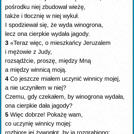
pośrodku niej zbudował wieżę,
także i tłocznię w niej wykuł.
I spodziewał się, że wyda winogrona,
lecz ona cierpkie wydała jagody.
3
«Teraz więc, o mieszkańcy Jeruzalem
i mężowie z Judy,
rozsądźcie, proszę, między Mną
a między winnicą moją.
4
Co jeszcze miałem uczynić winnicy mojej,
a nie uczyniłem w niej?
Czemu, gdy czekałem, by winogrona wydała,
ona cierpkie dała jagody?
5
Więc dobrze! Pokażę wam,
co uczynię winnicy mojej:
rozbiorę jej żywopłot, by ją rozgrabiono;