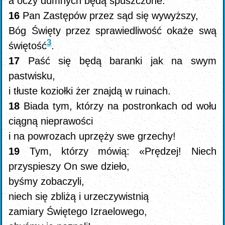
a oczy dumnych będą spuszczone.
16
Pan Zastępów przez sąd się wywyższy,
Bóg Święty przez sprawiedliwość okaże swą
3
świętość
.
17
Paść się będą baranki jak na swym
pastwisku,
i tłuste koziołki żer znajdą w ruinach.
18
Biada tym, którzy na postronkach od wołu
ciągną nieprawości
i na powrozach uprzęży swe grzechy!
19
Tym, którzy mówią: «Prędzej! Niech
przyspieszy On swe dzieło,
byśmy zobaczyli,
niech się zbliżą i urzeczywistnią
zamiary Świętego Izraelowego,