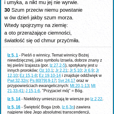
i umyka, a nikt mu jej nie wyrwie.
30
Szum przeciw niemu powstanie
w ów dzień jakby szum morza.
Wtedy spojrzymy na ziemię:
a oto przerażające ciemności,
światłość się od chmur przyćmiła.
Iz 5, 1
- Pieśń o winnicy. Temat winnicy Bożej
niewdzięcznej, jako symbolu Izraela, dobrze znany z
tej pieśni Izajasza (por.
Iz 27,2-5
), spotykany jest u
innych proroków;
Oz 10,1
;
Jr 2,21
;
Jr 5,10
;
Jr 6,9
;
Jr
12,10
;
Ez 15,1-8
;
Ez 19,10-14
i znajduje oddźwięk w
Pwt 32,32n
;
Ps 80[79],9-17
;
Syr 24,17
oraz w
przypowieściach ewangelicznych:
Mt 20,1-13
;
Mt
21,33-41
;
J 15,1-6
. "Przyjaciel mój" = Bóg.
Iz 5, 14
- Niektórzy umieszczają te wiersze po
Iz 2,22
.
Iz 5, 16
- Świętość Boga (zob.
Iz 6,3n
) zawiera
najpierw ideę Jego absolutnej transcendencji,