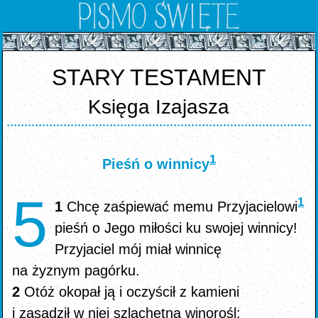
STARY TESTAMENT
Księga Izajasza
1
Pieśń o winnicy
5
1
1
Chcę zaśpiewać memu Przyjacielowi
pieśń o Jego miłości ku swojej winnicy!
Przyjaciel mój miał winnicę
na żyznym pagórku.
2
Otóż okopał ją i oczyścił z kamieni
i zasadził w niej szlachetną winorośl;