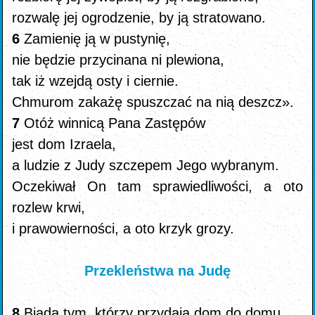
rozwalę jej ogrodzenie, by ją stratowano.
6
Zamienię ją w pustynię,
nie będzie przycinana ni plewiona,
tak iż wzejdą osty i ciernie.
Chmurom zakażę spuszczać na nią deszcz».
7
Otóż winnicą Pana Zastępów
jest dom Izraela,
a ludzie z Judy szczepem Jego wybranym.
Oczekiwał On tam sprawiedliwości, a oto
rozlew krwi,
i prawowierności, a oto krzyk grozy.
Przekleństwa na Judę
8
Biada tym, którzy przydają dom do domu,