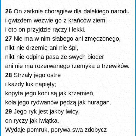
26
On zatknie chorągiew dla dalekiego narodu
i gwizdem wezwie go z krańców ziemi -
i oto on przyjdzie rączy i lekki.
27
Nie ma w nim słabego ani zmęczonego,
nikt nie drzemie ani nie śpi,
nikt nie odpina pasa ze swych bioder
ani nie ma rozerwanego rzemyka u trzewików.
28
Strzały jego ostre
i każdy łuk napięty;
kopyta jego koni są jak krzemień,
koła jego rydwanów pędzą jak huragan.
29
Jego ryk jest jakby lwicy,
on ryczy jak lwiątka.
Wydaje pomruk, porywa swą zdobycz