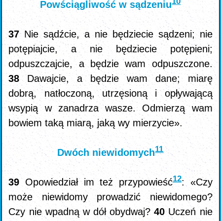
10
Powściągliwość w sądzeniu
37
Nie sądźcie, a nie będziecie sądzeni; nie
potępiajcie, a nie będziecie potępieni;
odpuszczajcie, a będzie wam odpuszczone.
38
Dawajcie, a będzie wam dane; miarę
dobrą, natłoczoną, utrzęsioną i opływającą
wsypią w zanadrza wasze. Odmierzą wam
bowiem taką miarą, jaką wy mierzycie».
11
Dwóch niewidomych
12
39
Opowiedział im też przypowieść
: «Czy
może niewidomy prowadzić niewidomego?
Czy nie wpadną w dół obydwaj?
40
Uczeń nie