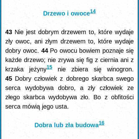
14
Drzewo i owoce
43
Nie jest dobrym drzewem to, które wydaje
zły owoc, ani złym drzewem to, które wydaje
dobry owoc.
44
Po owocu bowiem poznaje się
każde drzewo; nie zrywa się fig z ciernia ani z
15
krzaka jeżyny
nie zbiera się winogron.
45
Dobry człowiek z dobrego skarbca swego
serca wydobywa dobro, a zły człowiek ze
złego skarbca wydobywa zło. Bo z obfitości
serca mówią jego usta.
16
Dobra lub zła budowa