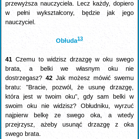
przewyższa nauczyciela. Lecz każdy, dopiero
w pełni wykształcony, będzie jak jego
nauczyciel.
13
Obłuda
41
Czemu to widzisz drzazgę w oku swego
brata, a belki we własnym oku nie
dostrzegasz?
42
Jak możesz mówić swemu
bratu: "Bracie, pozwól, że usunę drzazgę,
która jest w twoim oku", gdy sam belki w
swoim oku nie widzisz? Obłudniku, wyrzuć
najpierw belkę ze swego oka, a wtedy
przejrzysz, ażeby usunąć drzazgę z oka
swego brata.