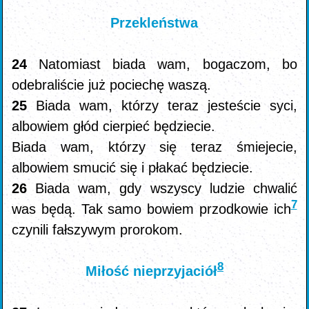
Przekleństwa
24
Natomiast biada wam, bogaczom, bo
odebraliście już pociechę waszą.
25
Biada wam, którzy teraz jesteście syci,
albowiem głód cierpieć będziecie.
Biada wam, którzy się teraz śmiejecie,
albowiem smucić się i płakać będziecie.
26
Biada wam, gdy wszyscy ludzie chwalić
7
was będą. Tak samo bowiem przodkowie ich
czynili fałszywym prorokom.
8
Miłość nieprzyjaciół