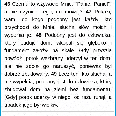
46
Czemu to wzywacie Mnie: "Panie, Panie!",
a nie czynicie tego, co mówię?
47
Pokażę
wam, do kogo podobny jest każdy, kto
przychodzi do Mnie, słucha słów moich i
wypełnia je.
48
Podobny jest do człowieka,
który buduje dom: wkopał się głęboko i
fundament założył na skale. Gdy przyszła
powódź, potok wezbrany uderzył w ten dom,
ale nie zdołał go naruszyć, ponieważ był
dobrze zbudowany.
49
Lecz ten, kto słucha, a
nie wypełnia, podobny jest do człowieka, który
zbudował dom na ziemi bez fundamentu.
[Gdy] potok uderzył w niego, od razu runął, a
upadek jego był wielki».