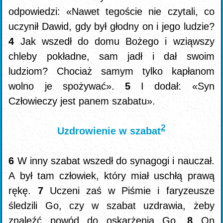
odpowiedzi: «Nawet tegoście nie czytali, co
uczynił Dawid, gdy był głodny on i jego ludzie?
4
Jak wszedł do domu Bożego i wziąwszy
chleby pokładne, sam jadł i dał swoim
ludziom? Chociaż samym tylko kapłanom
wolno je spożywać».
5
I dodał: «Syn
Człowieczy jest panem szabatu».
2
Uzdrowienie w szabat
6
W inny szabat wszedł do synagogi i nauczał.
A był tam człowiek, który miał uschłą prawą
rękę.
7
Uczeni zaś w Piśmie i faryzeusze
śledzili Go, czy w szabat uzdrawia, żeby
znaleźć powód do oskarżenia Go.
8
On