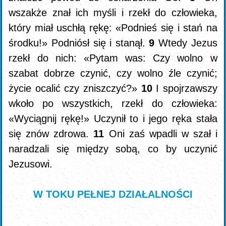
wszakże znał ich myśli i rzekł do człowieka,
który miał uschłą rękę: «Podnieś się i stań na
środku!» Podniósł się i stanął.
9
Wtedy Jezus
rzekł do nich: «Pytam was: Czy wolno w
szabat dobrze czynić, czy wolno źle czynić;
życie ocalić czy zniszczyć?»
10
I spojrzawszy
wkoło po wszystkich, rzekł do człowieka:
«Wyciągnij rękę!» Uczynił to i jego ręka stała
się znów zdrowa.
11
Oni zaś wpadli w szał i
naradzali się między sobą, co by uczynić
Jezusowi.
W TOKU PEŁNEJ DZIAŁALNOŚCI