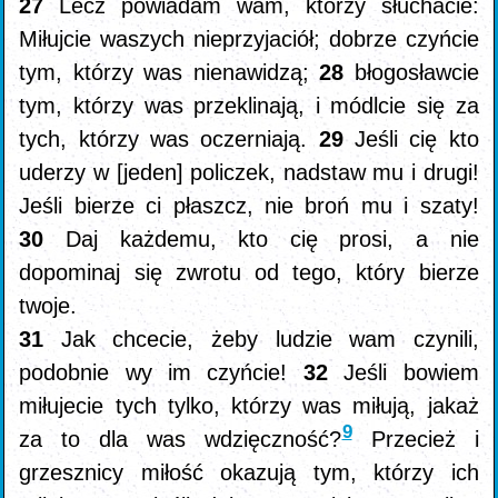
27
Lecz powiadam wam, którzy słuchacie:
Miłujcie waszych nieprzyjaciół; dobrze czyńcie
tym, którzy was nienawidzą;
28
błogosławcie
tym, którzy was przeklinają, i módlcie się za
tych, którzy was oczerniają.
29
Jeśli cię kto
uderzy w [jeden] policzek, nadstaw mu i drugi!
Jeśli bierze ci płaszcz, nie broń mu i szaty!
30
Daj każdemu, kto cię prosi, a nie
dopominaj się zwrotu od tego, który bierze
twoje.
31
Jak chcecie, żeby ludzie wam czynili,
podobnie wy im czyńcie!
32
Jeśli bowiem
miłujecie tych tylko, którzy was miłują, jakaż
9
za to dla was wdzięczność?
Przecież i
grzesznicy miłość okazują tym, którzy ich