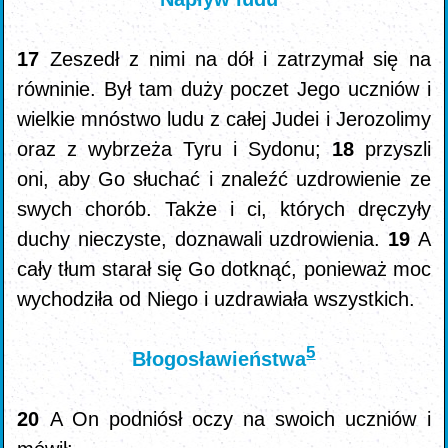
17
Zeszedł z nimi na dół i zatrzymał się na
równinie. Był tam duży poczet Jego uczniów i
wielkie mnóstwo ludu z całej Judei i Jerozolimy
oraz z wybrzeża Tyru i Sydonu;
18
przyszli
oni, aby Go słuchać i znaleźć uzdrowienie ze
swych chorób. Także i ci, których dręczyły
duchy nieczyste, doznawali uzdrowienia.
19
A
cały tłum starał się Go dotknąć, ponieważ moc
wychodziła od Niego i uzdrawiała wszystkich.
5
Błogosławieństwa
20
A On podniósł oczy na swoich uczniów i