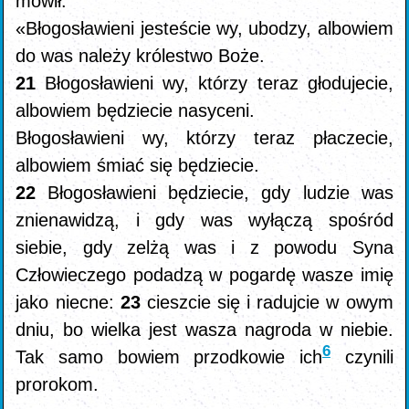
mówił:
«Błogosławieni jesteście wy, ubodzy, albowiem
do was należy królestwo Boże.
21
Błogosławieni wy, którzy teraz głodujecie,
albowiem będziecie nasyceni.
Błogosławieni wy, którzy teraz płaczecie,
albowiem śmiać się będziecie.
22
Błogosławieni będziecie, gdy ludzie was
znienawidzą, i gdy was wyłączą spośród
siebie, gdy zelżą was i z powodu Syna
Człowieczego podadzą w pogardę wasze imię
jako niecne:
23
cieszcie się i radujcie w owym
dniu, bo wielka jest wasza nagroda w niebie.
6
Tak samo bowiem przodkowie ich
czynili
prorokom.