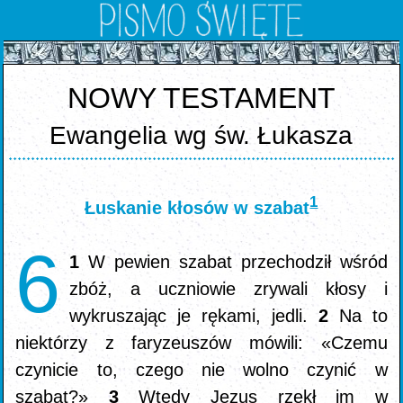
NOWY TESTAMENT
Ewangelia wg św. Łukasza
1
Łuskanie kłosów w szabat
6
1
W pewien szabat przechodził wśród
zbóż, a uczniowie zrywali kłosy i
wykruszając je rękami, jedli.
2
Na to
niektórzy z faryzeuszów mówili: «Czemu
czynicie to, czego nie wolno czynić w
szabat?»
3
Wtedy Jezus rzekł im w