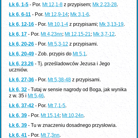
Łk 6, 1-5
- Por.
Mt 12,1-8
z przypisem;
Mk 2,23-28
.
Łk 6, 6-11
- Por.
Mt 12,9-14
;
Mk 3,1-6
.
Łk 6, 12-16
- Por.
Mt 10,1-4
z przypisami;
Mk 3,13-19
.
Łk 6, 17
- Por.
Mt 4,23nn
;
Mt 12,15-21
;
Mk 3,7-12
.
Łk 6, 20-26
- Por.
Mt 5,3-12
z przypisami.
Łk 6, 20-49
- Zob. przypis do
Mt 5,1
.
Łk 6, 23.26
- Tj. prześladowców Jezusa i Jego
uczniów.
Łk 6, 27-36
- Por.
Mt 5,38-48
z przypisami.
Łk 6, 32
- Tutaj w sensie nagrody od Boga, jak wynika
z w. 35 i
Mt 5,46
.
Łk 6, 37-42
- Por.
Mt 7,1-5
.
Łk 6, 39
- Por.
Mt 15,14
;
Mt 10,24n
.
Łk 6, 39
- Tu w znaczeniu dosadnego przysłowia.
Łk 6, 41
- Por.
Mt 7,3nn
.