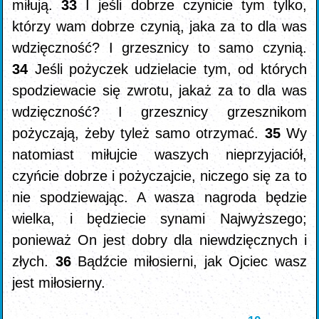
miłują.
33
I jeśli dobrze czynicie tym tylko,
którzy wam dobrze czynią, jaka za to dla was
wdzięczność? I grzesznicy to samo czynią.
34
Jeśli pożyczek udzielacie tym, od których
spodziewacie się zwrotu, jakaż za to dla was
wdzięczność? I grzesznicy grzesznikom
pożyczają, żeby tyleż samo otrzymać.
35
Wy
natomiast miłujcie waszych nieprzyjaciół,
czyńcie dobrze i pożyczajcie, niczego się za to
nie spodziewając. A wasza nagroda będzie
wielka, i będziecie synami Najwyższego;
ponieważ On jest dobry dla niewdzięcznych i
złych.
36
Bądźcie miłosierni, jak Ojciec wasz
jest miłosierny.