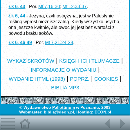
Łk 6, 43
- Por.
Mt 7,16-30
;
Mt 12,33-37
.
Łk 6, 44
- Jeżyna, czyli ostrężyna, jest w Palestynie
rośliną wprost niezniszczalną. Kiedy wszystko usycha,
ona jeszcze kwitnie, ale owoc jej jest bez wartości z
powodu braku soków.
Łk 6, 46-49
- Por.
Mt 7,21.24-28
.
|
|
WYKAZ SKRÓTÓW
KSIĘGI I ICH TŁUMACZE
|
INFORMACJE O WYDANIU
|
|
|
WYDANIE HTML (1998)
POPRZ.
COOKIES
BIBLIA MP3
© Wydawnictwo
Pallottinum
w Poznaniu, 2003
Webmaster:
biblia@deon.pl
, Hosting:
DEON.pl