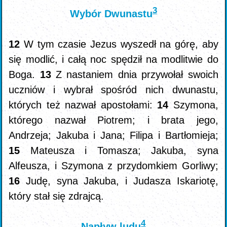
3
Wybór Dwunastu
12
W tym czasie Jezus wyszedł na górę, aby
się modlić, i całą noc spędził na modlitwie do
Boga.
13
Z nastaniem dnia przywołał swoich
uczniów i wybrał spośród nich dwunastu,
których też nazwał apostołami:
14
Szymona,
którego nazwał Piotrem; i brata jego,
Andrzeja; Jakuba i Jana; Filipa i Bartłomieja;
15
Mateusza i Tomasza; Jakuba, syna
Alfeusza, i Szymona z przydomkiem Gorliwy;
16
Judę, syna Jakuba, i Judasza Iskariotę,
który stał się zdrajcą.
4
Napływ ludu