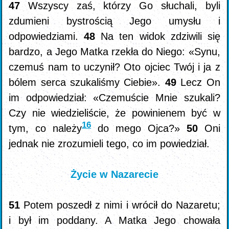
47
Wszyscy zaś, którzy Go słuchali, byli
zdumieni bystrością Jego umysłu i
odpowiedziami.
48
Na ten widok zdziwili się
bardzo, a Jego Matka rzekła do Niego: «Synu,
czemuś nam to uczynił? Oto ojciec Twój i ja z
bólem serca szukaliśmy Ciebie».
49
Lecz On
im odpowiedział: «Czemuście Mnie szukali?
Czy nie wiedzieliście, że powinienem być w
16
tym, co należy
do mego Ojca?»
50
Oni
jednak nie zrozumieli tego, co im powiedział.
Życie w Nazarecie
51
Potem poszedł z nimi i wrócił do Nazaretu;
i był im poddany. A Matka Jego chowała