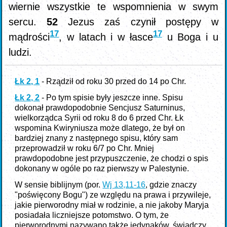
wiernie wszystkie te wspomnienia w swym
sercu.
52
Jezus zaś czynił postępy w
17
17
mądrości
, w latach i w łasce
u Boga i u
ludzi.
Łk 2, 1
- Rządził od roku 30 przed do 14 po Chr.
Łk 2, 2
- Po tym spisie były jeszcze inne. Spisu
dokonał prawdopodobnie Sencjusz Saturninus,
wielkorządca Syrii od roku 8 do 6 przed Chr. Łk
wspomina Kwiryniusza może dlatego, że był on
bardziej znany z następnego spisu, który sam
przeprowadził w roku 6/7 po Chr. Mniej
prawdopodobne jest przypuszczenie, że chodzi o spis
dokonany w ogóle po raz pierwszy w Palestynie.
W sensie biblijnym (por.
Wj 13,11-16
, gdzie znaczy
"poświęcony Bogu") ze względu na prawa i przywileje,
jakie pierworodny miał w rodzinie, a nie jakoby Maryja
posiadała liczniejsze potomstwo. O tym, że
pierworodnymi nazywano także jedynaków, świadczy