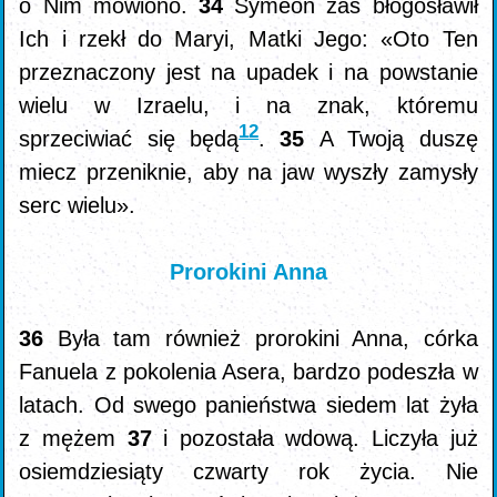
o Nim mówiono.
34
Symeon zaś błogosławił
Ich i rzekł do Maryi, Matki Jego: «Oto Ten
przeznaczony jest na upadek i na powstanie
wielu w Izraelu, i na znak, któremu
12
sprzeciwiać się będą
.
35
A Twoją duszę
miecz przeniknie, aby na jaw wyszły zamysły
serc wielu».
Prorokini Anna
36
Była tam również prorokini Anna, córka
Fanuela z pokolenia Asera, bardzo podeszła w
latach. Od swego panieństwa siedem lat żyła
z mężem
37
i pozostała wdową. Liczyła już
osiemdziesiąty czwarty rok życia. Nie