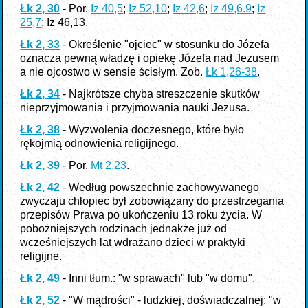
Łk 2, 30
- Por.
Iz 40,5
;
Iz 52,10
;
Iz 42,6
;
Iz 49,6.9
;
Iz
25,7
; Iz 46,13.
Łk 2, 33
- Określenie "ojciec" w stosunku do Józefa
oznacza pewną władzę i opiekę Józefa nad Jezusem
a nie ojcostwo w sensie ścisłym. Zob.
Łk 1,26-38
.
Łk 2, 34
- Najkrótsze chyba streszczenie skutków
nieprzyjmowania i przyjmowania nauki Jezusa.
Łk 2, 38
- Wyzwolenia doczesnego, które było
rękojmią odnowienia religijnego.
Łk 2, 39
- Por.
Mt 2,23
.
Łk 2, 42
- Według powszechnie zachowywanego
zwyczaju chłopiec był zobowiązany do przestrzegania
przepisów Prawa po ukończeniu 13 roku życia. W
pobożniejszych rodzinach jednakże już od
wcześniejszych lat wdrażano dzieci w praktyki
religijne.
Łk 2, 49
- Inni tłum.: "w sprawach" lub "w domu".
Łk 2, 52
- "W mądrości" - ludzkiej, doświadczalnej; "w