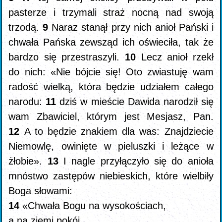
pasterze i trzymali straż nocną nad swoją
trzodą.
9
Naraz stanął przy nich anioł Pański i
chwała Pańska zewsząd ich oświeciła, tak że
bardzo się przestraszyli.
10
Lecz anioł rzekł
do nich: «Nie bójcie się! Oto zwiastuję wam
radość wielką, która będzie udziałem całego
narodu:
11
dziś w mieście Dawida narodził się
wam Zbawiciel, którym jest Mesjasz, Pan.
12
A to będzie znakiem dla was: Znajdziecie
Niemowlę, owinięte w pieluszki i leżące w
żłobie».
13
I nagle przyłączyło się do anioła
mnóstwo zastępów niebieskich, które wielbiły
Boga słowami:
14
«Chwała Bogu na wysokościach,
a na ziemi pokój