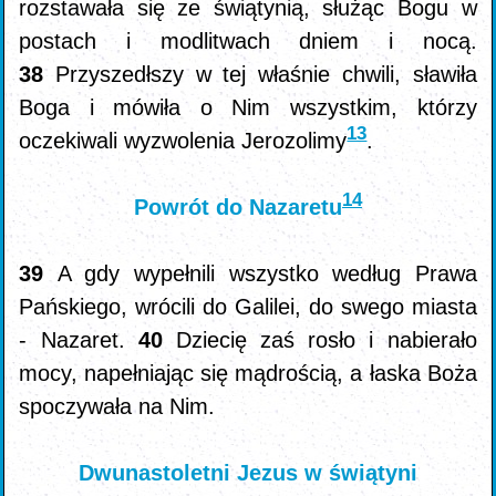
rozstawała się ze świątynią, służąc Bogu w
postach i modlitwach dniem i nocą.
38
Przyszedłszy w tej właśnie chwili, sławiła
Boga i mówiła o Nim wszystkim, którzy
13
oczekiwali wyzwolenia Jerozolimy
.
14
Powrót do Nazaretu
39
A gdy wypełnili wszystko według Prawa
Pańskiego, wrócili do Galilei, do swego miasta
- Nazaret.
40
Dziecię zaś rosło i nabierało
mocy, napełniając się mądrością, a łaska Boża
spoczywała na Nim.
Dwunastoletni Jezus w świątyni