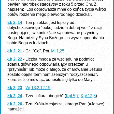
pewien nagrobek starożytny z roku 5 przed Chr. Z
napisem: "Los doprowadził mnie do końca życia wśród
bólów rodzenia mego pierworodnego dziecka".
Łk 2, 14
- Ten przekład jest lepszy od
dotychczasowego "pokój ludziom dobrej woli" z racji
następującej: w kontekście są opiewane przymioty
Boga. Narodziny Syna Bożego - to wyraz upodobania
sobie Boga w ludziach.
Łk 2, 21
- Gr.: "Go". Por.
Mt 1,25
.
Łk 2, 22
- Liczba mnoga ze względu na podmiot
zdania głównego odpowiadający orzeczeniu
"przynieśli" lub może dlatego, że ofiarowanie Jezusa
zostało objęte terminem szerszym "oczyszczenia",
które, ściśle mówiąc, odnosiło się tylko do Maryi.
Łk 2, 23
-
Wj 13,2.12.15
.
Łk 2, 24
- Tzw. "ofiara ubogich" (
Kpł 5,7
;
Kpł 12,8
).
Łk 2, 26
- Tzn. Króla-Mesjasza, którego Pan (=Jahwe)
namaścił.