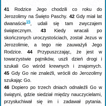
41
Rodzice Jego chodzili co roku do
Jerozolimy na Święto Paschy.
42
Gdy miał lat
15
dwanaście
, udali się tam zwyczajem
świątecznym.
43
Kiedy wracali po
skończonych uroczystościach, został Jezus w
Jerozolimie, a tego nie zauważyli Jego
Rodzice.
44
Przypuszczając, że jest w
towarzystwie pątników, uszli dzień drogi i
szukali Go wśród krewnych i znajomych.
45
Gdy Go nie znaleźli, wrócili do Jerozolimy
szukając Go.
46
Dopiero po trzech dniach odnaleźli Go w
świątyni, gdzie siedział między nauczycielami,
przysłuchiwał się im i zadawał pytania.