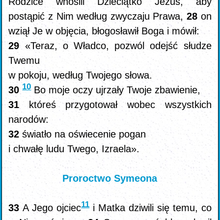
Rodzice wnosili Dzieciątko Jezus, aby
postąpić z Nim według zwyczaju Prawa,
28
on
wziął Je w objęcia, błogosławił Boga i mówił:
29
«Teraz, o Władco, pozwól odejść słudze
Twemu
w pokoju, według Twojego słowa.
10
30
Bo moje oczy ujrzały Twoje zbawienie,
31
któreś przygotował wobec wszystkich
narodów:
32
światło na oświecenie pogan
i chwałę ludu Twego, Izraela».
Proroctwo Symeona
11
33
A Jego ojciec
i Matka dziwili się temu, co