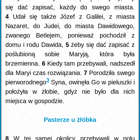
się dać zapisać, każdy do swego miasta.
4
Udał się także Józef z Galilei, z miasta
Nazaret, do Judei, do miasta Dawidowego,
zwanego Betlejem, ponieważ pochodził z
domu i rodu Dawida,
5
żeby się dać zapisać z
poślubioną sobie Maryją, która była
brzemienna.
6
Kiedy tam przebywali, nadszedł
dla Maryi czas rozwiązania.
7
Porodziła swego
3
pierworodnego
Syna, owinęła Go w pieluszki i
położyła w żłobie, gdyż nie było dla nich
miejsca w gospodzie.
Pasterze u żłóbka
8
W tej samej okolicy przebywali w polu