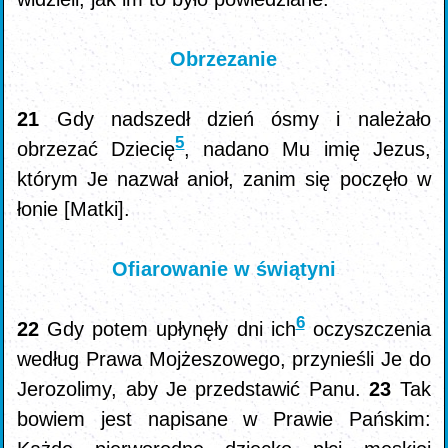
Obrzezanie
21
Gdy nadszedł dzień ósmy i należało
5
obrzezać Dziecię
, nadano Mu imię Jezus,
którym Je nazwał anioł, zanim się poczęło w
łonie [Matki].
Ofiarowanie w świątyni
6
22
Gdy potem upłynęły dni ich
oczyszczenia
według Prawa Mojżeszowego, przynieśli Je do
Jerozolimy, aby Je przedstawić Panu.
23
Tak
bowiem jest napisane w Prawie Pańskim: