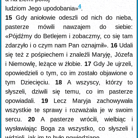
4
ludziom Jego upodobania»
.
15
Gdy aniołowie odeszli od nich do nieba,
pasterze mówili nawzajem do siebie:
«Pójdźmy do Betlejem i zobaczmy, co się tam
zdarzyło i o czym nam Pan oznajmił».
16
Udali
się też z pośpiechem i znaleźli Maryję, Józefa
i Niemowlę, leżące w żłobie.
17
Gdy Je ujrzeli,
opowiedzieli o tym, co im zostało objawione o
tym Dziecięciu.
18
A wszyscy, którzy to
słyszeli, dziwili się temu, co im pasterze
opowiadali.
19
Lecz Maryja zachowywała
wszystkie te sprawy i rozważała je w swoim
sercu.
20
A pasterze wrócili, wielbiąc i
wysławiając Boga za wszystko, co słyszeli i
widzieli, jak im to było powiedziane.