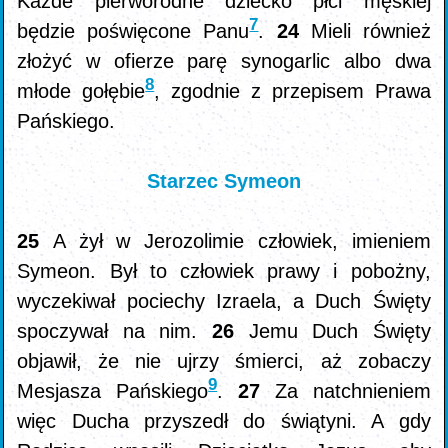
Każde pierworodne dziecko płci męskiej
7
będzie poświęcone Panu
.
24
Mieli również
złożyć w ofierze parę synogarlic albo dwa
8
młode gołębie
, zgodnie z przepisem Prawa
Pańskiego.
Starzec Symeon
25
A żył w Jerozolimie człowiek, imieniem
Symeon. Był to człowiek prawy i pobożny,
wyczekiwał pociechy Izraela, a Duch Święty
spoczywał na nim.
26
Jemu Duch Święty
objawił, że nie ujrzy śmierci, aż zobaczy
9
Mesjasza Pańskiego
.
27
Za natchnieniem
więc Ducha przyszedł do świątyni. A gdy