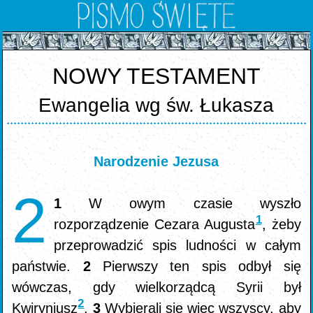
NOWY TESTAMENT
Ewangelia wg św. Łukasza
Narodzenie Jezusa
2
1
W owym czasie wyszło
1
rozporządzenie Cezara Augusta
, żeby
przeprowadzić spis ludności w całym
państwie.
2
Pierwszy ten spis odbył się
wówczas, gdy wielkorządcą Syrii był
2
Kwiryniusz
.
3
Wybierali się więc wszyscy, aby