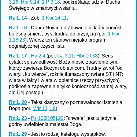
3,16
;
Hbr 9,14
;
1 P 3,18
, podkreślając udział Ducha
Świętego w zmartwychwstaniu.
Rz 1, 14
- Zob.
1 Kor 14,11
.
Rz 1, 16
- Dobra Nowina o Zbawicielu, który poniósł
bolesną śmierć, była trudna do przyjęcia (por.
1 Kor
1,18.23
). Wiersz ten stanowi niejako program
dogmatycznej części listu.
Rz 1, 17
-
Ha 2,4
(por.
Ga 3,11
;
Hbr 10,38
). Sens
cytatu: sprawiedliwość Boża niesie zbawienie tym,
którzy zawierzą Bożym obietnicom. Trudny zwrot "od
wiary... ku wierze", różnie tłumaczony (wiara ST i NT;
wiara w fakty i wiara w obietnice rzeczy przyszłych)
podkreśla zapewne nie tylko konieczność samej wiary,
ale i jej postępu.
Rz 1, 20
- Tekst klasyczny o poznawalności istnienia
Boga (por.
Mdr 13,1-9
).
Rz 1, 23
-
Ps 106[105],20
: "chwałą" jest tu jedynie
godny uwielbienia majestat Boga.
Rz 1, 29
- Jest to rodzaj katalogu występków.