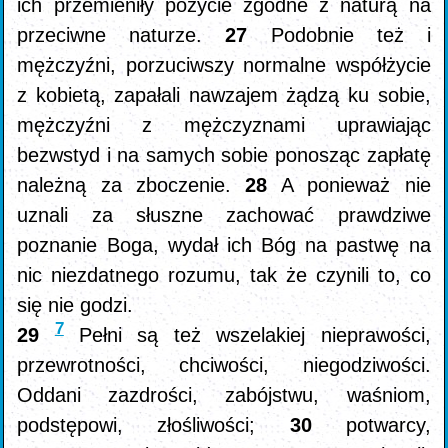
ich przemieniły pożycie zgodne z naturą na
przeciwne naturze.
27
Podobnie też i
mężczyźni, porzuciwszy normalne współżycie
z kobietą, zapałali nawzajem żądzą ku sobie,
mężczyźni z mężczyznami uprawiając
bezwstyd i na samych sobie ponosząc zapłatę
należną za zboczenie.
28
A ponieważ nie
uznali za słuszne zachować prawdziwe
poznanie Boga, wydał ich Bóg na pastwę na
nic niezdatnego rozumu, tak że czynili to, co
się nie godzi.
7
29
Pełni są też wszelakiej nieprawości,
przewrotności, chciwości, niegodziwości.
Oddani zazdrości, zabójstwu, waśniom,
podstępowi, złośliwości;
30
potwarcy,