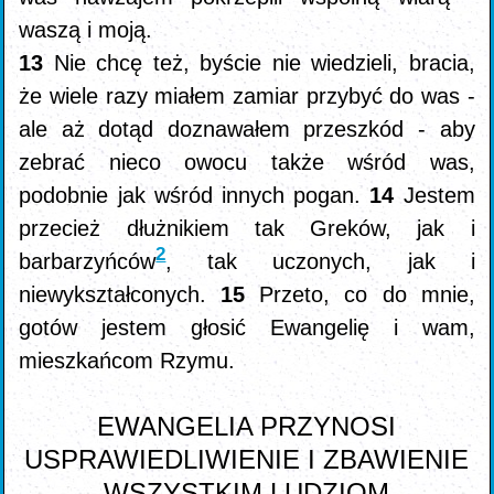
waszą i moją.
13
Nie chcę też, byście nie wiedzieli, bracia,
że wiele razy miałem zamiar przybyć do was -
ale aż dotąd doznawałem przeszkód - aby
zebrać nieco owocu także wśród was,
podobnie jak wśród innych pogan.
14
Jestem
przecież dłużnikiem tak Greków, jak i
2
barbarzyńców
, tak uczonych, jak i
niewykształconych.
15
Przeto, co do mnie,
gotów jestem głosić Ewangelię i wam,
mieszkańcom Rzymu.
EWANGELIA PRZYNOSI
USPRAWIEDLIWIENIE I ZBAWIENIE
WSZYSTKIM LUDZIOM