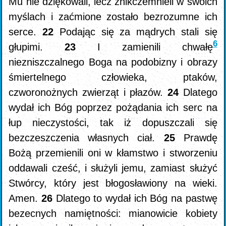
Mu nie dziękowali, lecz znikczemnieli w swoich
myślach i zaćmione zostało bezrozumne ich
serce.
22
Podając się za mądrych stali się
6
głupimi.
23
I zamienili chwałę
niezniszczalnego Boga na podobizny i obrazy
śmiertelnego człowieka, ptaków,
czworonożnych zwierząt i płazów.
24
Dlatego
wydał ich Bóg poprzez pożądania ich serc na
łup nieczystości, tak iż dopuszczali się
bezczeszczenia własnych ciał.
25
Prawdę
Bożą przemienili oni w kłamstwo i stworzeniu
oddawali cześć, i służyli jemu, zamiast służyć
Stwórcy, który jest błogosławiony na wieki.
Amen.
26
Dlatego to wydał ich Bóg na pastwę
bezecnych namiętności: mianowicie kobiety