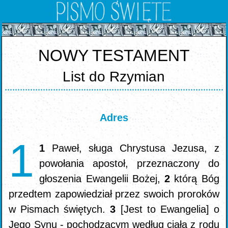
NOWY TESTAMENT
List do Rzymian
Adres
1
1
Paweł, sługa Chrystusa Jezusa, z
powołania apostoł, przeznaczony do
głoszenia Ewangelii Bożej,
2
którą Bóg
przedtem zapowiedział przez swoich proroków
w Pismach świętych.
3
[Jest to Ewangelia] o
Jego Synu - pochodzącym według ciała z rodu