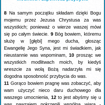
8
Na samym początku składam dzięki Bogu
mojemu przez Jezusa Chrystusa za was
wszystkich; ponieważ o wierze waszej mówi
się po całym świecie.
9
Bóg bowiem, któremu
służę w [głębi] mego ducha, głosząc
Ewangelię Jego Syna, jest mi świadkiem, jak
nieustannie was wspominam,
10
prosząc we
wszystkich modlitwach moich, by kiedyś
wreszcie za wolą Bożą nadarzyła mi się
dogodna sposobność przybycia do was.
11
Gorąco bowiem pragnę was zobaczyć, aby
wam użyczyć nieco daru duchowego dla
waszego umocnienia,
12
to jest abyśmy się u
was nawzajem pokrzepili wspólną wiarą -