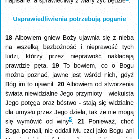
napisane: a sprawiedliwy z wiary żyć będzie
.
Usprawiedliwienia potrzebują poganie
18
Albowiem gniew Boży ujawnia się z nieba
na wszelką bezbożność i nieprawość tych
ludzi, którzy przez nieprawość nakładają
prawdzie pęta.
19
To bowiem, co o Bogu
można poznać, jawne jest wśród nich, gdyż
Bóg im to ujawnił.
20
Albowiem od stworzenia
świata niewidzialne Jego przymioty - wiekuista
Jego potęga oraz bóstwo - stają się widzialne
dla umysłu przez Jego dzieła, tak że nie mogą
5
się wymówić od winy
.
21
Ponieważ, choć
Boga poznali, nie oddali Mu czci jako Bogu ani