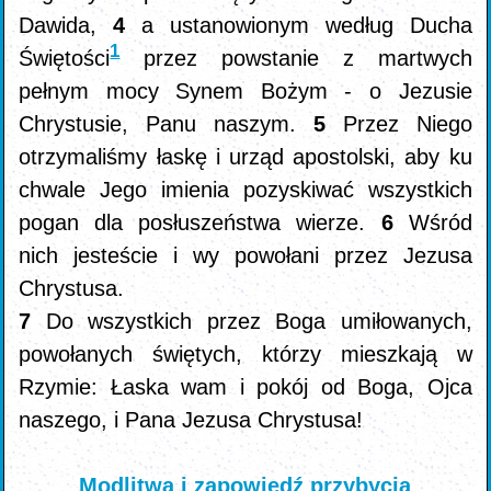
Dawida,
4
a ustanowionym według Ducha
1
Świętości
przez powstanie z martwych
pełnym mocy Synem Bożym - o Jezusie
Chrystusie, Panu naszym.
5
Przez Niego
otrzymaliśmy łaskę i urząd apostolski, aby ku
chwale Jego imienia pozyskiwać wszystkich
pogan dla posłuszeństwa wierze.
6
Wśród
nich jesteście i wy powołani przez Jezusa
Chrystusa.
7
Do wszystkich przez Boga umiłowanych,
powołanych świętych, którzy mieszkają w
Rzymie: Łaska wam i pokój od Boga, Ojca
naszego, i Pana Jezusa Chrystusa!
Modlitwa i zapowiedź przybycia