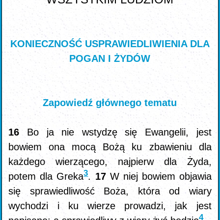
KONIECZNOŚĆ USPRAWIEDLIWIENIA DLA
POGAN I ŻYDÓW
Zapowiedź głównego tematu
16
Bo ja nie wstydzę się Ewangelii, jest
bowiem ona mocą Bożą ku zbawieniu dla
każdego wierzącego, najpierw dla Żyda,
3
potem dla Greka
.
17
W niej bowiem objawia
się sprawiedliwość Boża, która od wiary
wychodzi i ku wierze prowadzi, jak jest
4