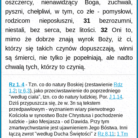
oszczercy, nienawidzący Boga, zuchwali,
pyszni, chełpliwi, w tym, co złe - pomysłowi,
rodzicom nieposłuszni,
31
bezrozumni,
niestali, bez serca, bez litości.
32
Oni to,
mimo że dobrze znają wyrok Boży, iż ci,
którzy się takich czynów dopuszczają, winni
są śmierci, nie tylko je popełniają, ale nadto
chwalą tych, którzy to czynią.
Rz 1, 4
- Tzn. co do natury Boskiej (zestawienie
Rdz
1,2
;
Iz 6,3
), jako przeciwstawienie do poprzedniego
"według ciała", tzn. co do natury ludzkiej. Por.
J 1,14
.
Dziś przypuszcza się, że w. 3n są tekstem
przedpawłowym - wyznaniem wiary pierwotnego
Kościoła w synostwo Boże Chrystusa i pochodzenie
ludzkie - jako Mesjasza - od Dawida. Przy tym
zmartwychwstanie jest ujawnieniem Jego Bóstwa. Inni
łączą zwrot "według Ducha Świętości" z
Rz 8,11
;
1 Tm