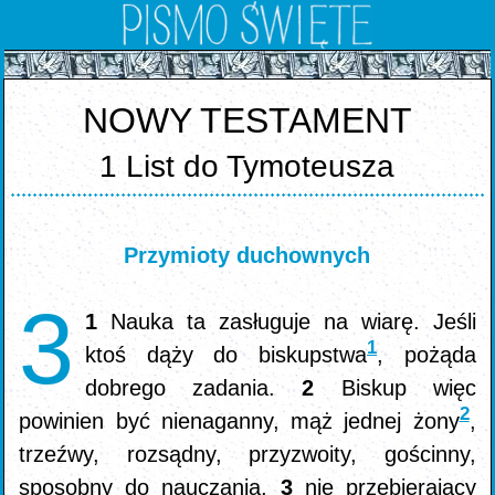
NOWY TESTAMENT
1 List do Tymoteusza
Przymioty duchownych
3
1
Nauka ta zasługuje na wiarę. Jeśli
1
ktoś dąży do biskupstwa
, pożąda
dobrego zadania.
2
Biskup więc
2
powinien być nienaganny, mąż jednej żony
,
trzeźwy, rozsądny, przyzwoity, gościnny,
sposobny do nauczania,
3
nie przebierający