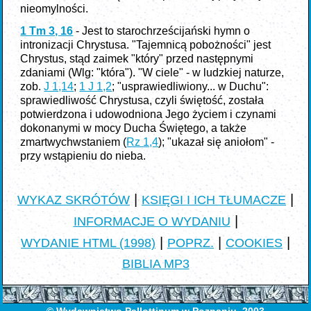
nieomylności.
1 Tm 3, 16
- Jest to starochrześcijański hymn o
intronizacji Chrystusa. "Tajemnicą pobożności" jest
Chrystus, stąd zaimek "który" przed następnymi
zdaniami (Wlg: "która"). "W ciele" - w ludzkiej naturze,
zob.
J 1,14
;
1 J 1,2
; "usprawiedliwiony... w Duchu":
sprawiedliwość Chrystusa, czyli świętość, została
potwierdzona i udowodniona Jego życiem i czynami
dokonanymi w mocy Ducha Świętego, a także
zmartwychwstaniem (
Rz 1,4
); "ukazał się aniołom" -
przy wstąpieniu do nieba.
|
|
WYKAZ SKRÓTÓW
KSIĘGI I ICH TŁUMACZE
|
INFORMACJE O WYDANIU
|
|
|
WYDANIE HTML (1998)
POPRZ.
COOKIES
BIBLIA MP3