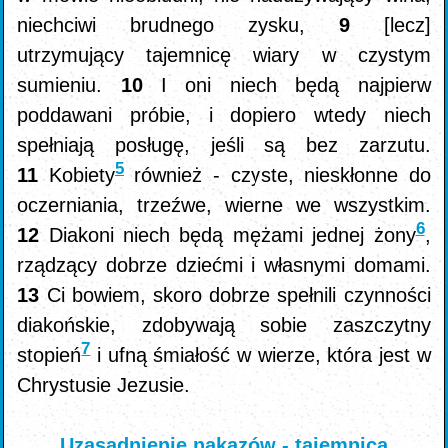
niechciwi brudnego zysku,
9
[lecz]
utrzymujący tajemnicę wiary w czystym
sumieniu.
10
I oni niech będą najpierw
poddawani próbie, i dopiero wtedy niech
spełniają posługę, jeśli są bez zarzutu.
5
11
Kobiety
również - czyste, nieskłonne do
oczerniania, trzeźwe, wierne we wszystkim.
6
12
Diakoni niech będą mężami jednej żony
,
rządzący dobrze dziećmi i własnymi domami.
13
Ci bowiem, skoro dobrze spełnili czynności
diakońskie, zdobywają sobie zaszczytny
7
stopień
i ufną śmiałość w wierze, która jest w
Chrystusie Jezusie.
Uzasadnienie nakazów - tajemnica