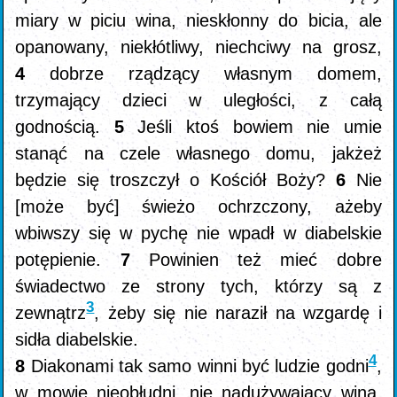
miary w piciu wina, nieskłonny do bicia, ale
opanowany, niekłótliwy, niechciwy na grosz,
4
dobrze rządzący własnym domem,
trzymający dzieci w uległości, z całą
godnością.
5
Jeśli ktoś bowiem nie umie
stanąć na czele własnego domu, jakżeż
będzie się troszczył o Kościół Boży?
6
Nie
[może być] świeżo ochrzczony, ażeby
wbiwszy się w pychę nie wpadł w diabelskie
potępienie.
7
Powinien też mieć dobre
świadectwo ze strony tych, którzy są z
3
zewnątrz
, żeby się nie naraził na wzgardę i
sidła diabelskie.
4
8
Diakonami tak samo winni być ludzie godni
,
w mowie nieobłudni, nie nadużywający wina,