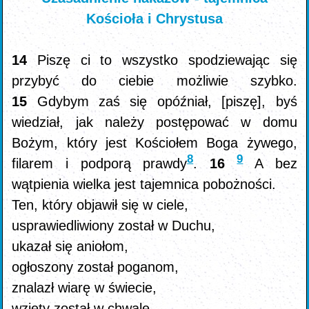
Kościoła i Chrystusa
14
Piszę ci to wszystko spodziewając się
przybyć do ciebie możliwie szybko.
15
Gdybym zaś się opóźniał, [piszę], byś
wiedział, jak należy postępować w domu
Bożym, który jest Kościołem Boga żywego,
8
9
filarem i podporą prawdy
.
16
A bez
wątpienia wielka jest tajemnica pobożności.
Ten, który objawił się w ciele,
usprawiedliwiony został w Duchu,
ukazał się aniołom,
ogłoszony został poganom,
znalazł wiarę w świecie,
wzięty został w chwale.