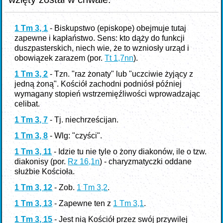
1 Tm 3, 1
- Biskupstwo (episkope) obejmuje tutaj
zapewne i kapłaństwo. Sens: kto dąży do funkcji
duszpasterskich, niech wie, że to wzniosły urząd i
obowiązek zarazem (por.
Tt 1,7nn
).
1 Tm 3, 2
- Tzn. "raz żonaty" lub "uczciwie żyjący z
jedną żoną". Kościół zachodni podniósł później
wymagany stopień wstrzemięźliwości wprowadzając
celibat.
1 Tm 3, 7
- Tj. niechrześcijan.
1 Tm 3, 8
- Wlg: "czyści".
1 Tm 3, 11
- Idzie tu nie tyle o żony diakonów, ile o tzw.
diakonisy (por.
Rz 16,1n
) - charyzmatyczki oddane
służbie Kościoła.
1 Tm 3, 12
- Zob.
1 Tm 3,2
.
1 Tm 3, 13
- Zapewne ten z
1 Tm 3,1
.
1 Tm 3, 15
- Jest nią Kościół przez swój przywilej