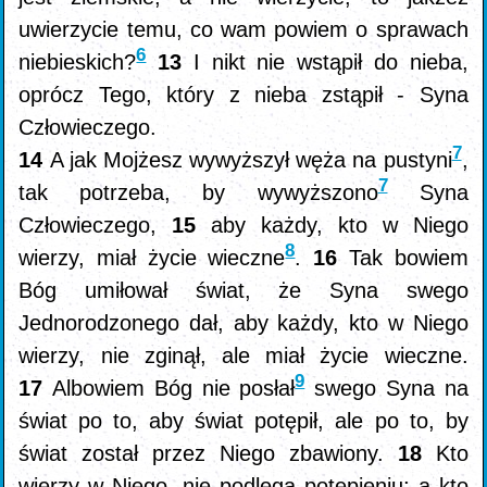
uwierzycie temu, co wam powiem o sprawach
6
niebieskich?
13
I nikt nie wstąpił do nieba,
oprócz Tego, który z nieba zstąpił - Syna
Człowieczego.
7
14
A jak Mojżesz wywyższył węża na pustyni
,
7
tak potrzeba, by wywyższono
Syna
Człowieczego,
15
aby każdy, kto w Niego
8
wierzy, miał życie wieczne
.
16
Tak bowiem
Bóg umiłował świat, że Syna swego
Jednorodzonego dał, aby każdy, kto w Niego
wierzy, nie zginął, ale miał życie wieczne.
9
17
Albowiem Bóg nie posłał
swego Syna na
świat po to, aby świat potępił, ale po to, by
świat został przez Niego zbawiony.
18
Kto
wierzy w Niego, nie podlega potępieniu; a kto