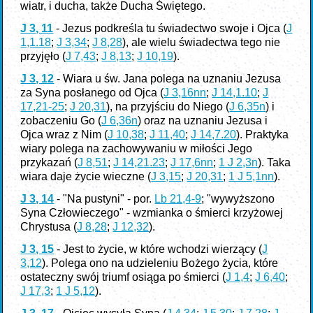
wiatr, i ducha, także Ducha Świętego.
J 3, 11
- Jezus podkreśla tu świadectwo swoje i Ojca (
J
1,1.18
;
J 3,34
;
J 8,28
), ale wielu świadectwa tego nie
przyjęło (
J 7,43
;
J 8,13
;
J 10,19
).
J 3, 12
- Wiara u św. Jana polega na uznaniu Jezusa
za Syna posłanego od Ojca (
J 3,16nn
;
J 14,1.10
;
J
17,21-25
;
J 20,31
), na przyjściu do Niego (
J 6,35n
) i
zobaczeniu Go (
J 6,36n
) oraz na uznaniu Jezusa i
Ojca wraz z Nim (
J 10,38
;
J 11,40
;
J 14,7.20
). Praktyka
wiary polega na zachowywaniu w miłości Jego
przykazań (
J 8,51
;
J 14,21.23
;
J 17,6nn
;
1 J 2,3n
). Taka
wiara daje życie wieczne (
J 3,15
;
J 20,31
;
1 J 5,1nn
).
J 3, 14
- "Na pustyni" - por.
Lb 21,4-9
; "wywyższono
Syna Człowieczego" - wzmianka o śmierci krzyżowej
Chrystusa (
J 8,28
;
J 12,32
).
J 3, 15
- Jest to życie, w które wchodzi wierzący (
J
3,12
). Polega ono na udzieleniu Bożego życia, które
ostateczny swój triumf osiąga po śmierci (
J 1,4
;
J 6,40
;
J 17,3
;
1 J 5,12
).