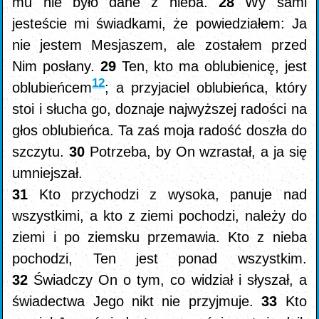
mu nie było dane z nieba.
28
Wy sami
jesteście mi świadkami, że powiedziałem: Ja
nie jestem Mesjaszem, ale zostałem przed
Nim posłany.
29
Ten, kto ma oblubienicę, jest
12
oblubieńcem
; a przyjaciel oblubieńca, który
stoi i słucha go, doznaje najwyższej radości na
głos oblubieńca. Ta zaś moja radość doszła do
szczytu.
30
Potrzeba, by On wzrastał, a ja się
umniejszał.
31
Kto przychodzi z wysoka, panuje nad
wszystkimi, a kto z ziemi pochodzi, należy do
ziemi i po ziemsku przemawia. Kto z nieba
pochodzi, Ten jest ponad wszystkim.
32
Świadczy On o tym, co widział i słyszał, a
świadectwa Jego nikt nie przyjmuje.
33
Kto