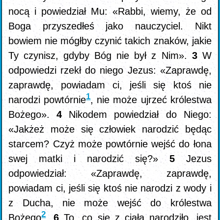
nocą i powiedział Mu: «Rabbi, wiemy, że od
Boga przyszedłeś jako nauczyciel. Nikt
bowiem nie mógłby czynić takich znaków, jakie
Ty czynisz, gdyby Bóg nie był z Nim».
3
W
odpowiedzi rzekł do niego Jezus: «Zaprawdę,
zaprawdę, powiadam ci, jeśli się ktoś nie
1
narodzi powtórnie
, nie może ujrzeć królestwa
Bożego».
4
Nikodem powiedział do Niego:
«Jakżeż może się człowiek narodzić będąc
starcem? Czyż może powtórnie wejść do łona
swej matki i narodzić się?»
5
Jezus
odpowiedział: «Zaprawdę, zaprawdę,
powiadam ci, jeśli się ktoś nie narodzi z wody i
z Ducha, nie może wejść do królestwa
2
Bożego
.
6
To, co się z ciała narodziło, jest