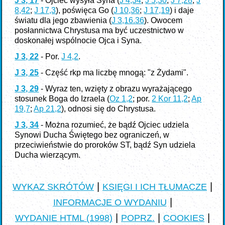
J 3, 17
- Ojciec wysyła Syna (
J 4,34
;
J 5,30
;
J 7,28
;
J
8,42
;
J 17,3
), poświęca Go (
J 10,36
;
J 17,19
) i daje
światu dla jego zbawienia (
J 3,16.36
). Owocem
posłannictwa Chrystusa ma być uczestnictwo w
doskonałej wspólnocie Ojca i Syna.
J 3, 22
- Por.
J 4,2
.
J 3, 25
- Część rkp ma liczbę mnogą: "z Żydami".
J 3, 29
- Wyraz ten, wzięty z obrazu wyrażającego
stosunek Boga do Izraela (
Oz 1,2
; por.
2 Kor 11,2
;
Ap
19,7
;
Ap 21,2
), odnosi się do Chrystusa.
J 3, 34
- Można rozumieć, że bądź Ojciec udziela
Synowi Ducha Świętego bez ograniczeń, w
przeciwieństwie do proroków ST, bądź Syn udziela
Ducha wierzącym.
|
|
WYKAZ SKRÓTÓW
KSIĘGI I ICH TŁUMACZE
|
INFORMACJE O WYDANIU
|
|
|
WYDANIE HTML (1998)
POPRZ.
COOKIES