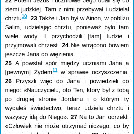
22
Potem Jezus i uczniowie Jego udali się do
ziemi judzkiej. Tam z nimi przebywał i udzielał
10
chrztu
.
23
Także i Jan był w Ainon, w pobliżu
Salim, udzielając chrztu, ponieważ było tam
wiele wody. I przychodzili [tam] ludzie i
przyjmowali chrzest.
24
Nie wtrącono bowiem
jeszcze Jana do więzienia.
25
A powstał spór między uczniami Jana a
11
[pewnym] Żydem
w sprawie oczyszczenia.
26
Przyszli więc do Jana i powiedzieli do
niego: «Nauczycielu, oto Ten, który był z tobą
po drugiej stronie Jordanu i o którym ty
wydałeś świadectwo, teraz udziela chrztu i
wszyscy idą do Niego».
27
Na to Jan odrzekł:
«Człowiek nie może otrzymać niczego, co by