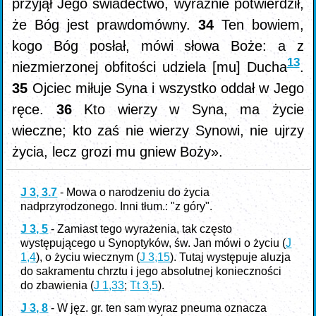
przyjął Jego świadectwo, wyraźnie potwierdził,
że Bóg jest prawdomówny.
34
Ten bowiem,
kogo Bóg posłał, mówi słowa Boże: a z
13
niezmierzonej obfitości udziela [mu] Ducha
.
35
Ojciec miłuje Syna i wszystko oddał w Jego
ręce.
36
Kto wierzy w Syna, ma życie
wieczne; kto zaś nie wierzy Synowi, nie ujrzy
życia, lecz grozi mu gniew Boży».
J 3, 3.7
- Mowa o narodzeniu do życia
nadprzyrodzonego. Inni tłum.: "z góry".
J 3, 5
- Zamiast tego wyrażenia, tak często
występującego u Synoptyków, św. Jan mówi o życiu (
J
1,4
), o życiu wiecznym (
J 3,15
). Tutaj występuje aluzja
do sakramentu chrztu i jego absolutnej konieczności
do zbawienia (
J 1,33
;
Tt 3,5
).
J 3, 8
- W jęz. gr. ten sam wyraz pneuma oznacza