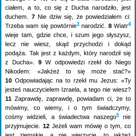
ciałem, a to, co się z Ducha narodziło, jest
duchem.
7
Nie dziw się, że powiedziałem ci:
3
4
Trzeba wam się powtórnie
narodzić.
8
Wiatr
wieje tam, gdzie chce, i szum jego słyszysz,
lecz nie wiesz, skąd przychodzi i dokąd
podąża. Tak jest z każdym, który narodził się
z Ducha».
9
W odpowiedzi rzekł do Niego
Nikodem: «Jakżeż to się może stać?»
10
Odpowiadając na to rzekł mu Jezus: «Ty
jesteś nauczycielem Izraela, a tego nie wiesz?
11
Zaprawdę, zaprawdę, powiadam ci, że to
mówimy, co wiemy, i o tym świadczymy,
5
cośmy widzieli, a świadectwa naszego
nie
przyjmujecie.
12
Jeżeli wam mówię o tym, co
jest ziemskie, a nie wierzycie, to jakżeż