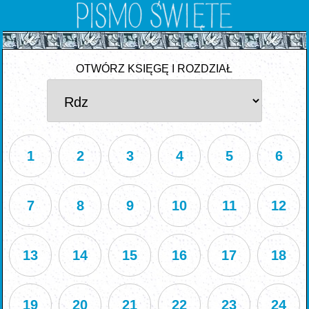
OTWÓRZ KSIĘGĘ I ROZDZIAŁ
1
2
3
4
5
6
7
8
9
10
11
12
13
14
15
16
17
18
19
20
21
22
23
24